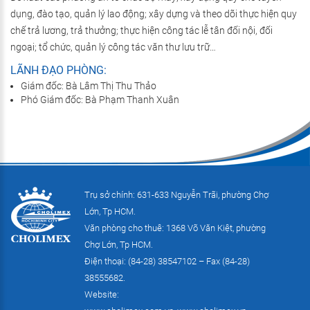
dụng, đào tạo, quản lý lao động; xây dựng và theo dõi thực hiện quy
chế trả lương, trả thưởng; thực hiện công tác lễ tân đối nội, đối
ngoại; tổ chức, quản lý công tác văn thư lưu trữ…
LÃNH ĐẠO PHÒNG:
Giám đốc: Bà Lâm Thị Thu Thảo
Phó Giám đốc: Bà Phạm Thanh Xuân
Trụ sở chính: 631-633 Nguyễn Trãi, phường Chợ
Lớn, Tp HCM.
Văn phòng cho thuê: 1368 Võ Văn Kiệt, phường
Chợ Lớn, Tp HCM.
Điện thoại: (84-28) 38547102 – Fax (84-28)
38555682.
Website: