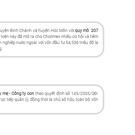
huyện Bình Chánh và huyện Hóc Môn với
quy mô 207
ự kiện này đã mở ra cho Cholimex nhiều cơ hội và tiềm
nghiệp nước ngoài với vốn đầu tư 54,536 triệu đô la
g.
y mẹ - Công ty con
theo quyết định số 145/2005/QĐ-
tiếp quản lý, đồng thời là chủ sở hữu toàn bộ vốn