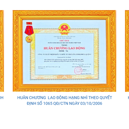
NH
HUÂN CHƯƠNG LAO ĐỘNG HẠNG NHÌ THEO QUYẾT
ĐỊNH SỐ 1065 QĐ/CTN NGÀY 03/10/2006