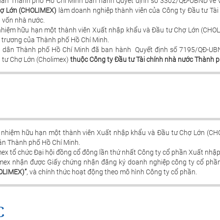
dân Thành phố Hồ Chí Minh ban hành Quyết định số 3302/QĐ-UBND về 
hợ Lớn (CHOLIMEX)
làm doanh nghiệp thành viên của Công ty Đầu tư Tài
u vốn nhà nước.
hiệm hữu hạn một thành viên Xuất nhập khẩu và Đầu tư Chợ Lớn (CHOLIM
ủ trương của Thành phố Hồ Chí Minh.
n dân Thành phố Hồ Chí Minh đã ban hành Quyết định số 7195/QĐ-UB
 tư Chợ Lớn (Cholimex)
thuộc Công ty Đầu tư Tài chính nhà nước Thành p
 nhiệm hữu hạn một thành viên Xuất nhập khẩu và Đầu tư Chợ Lớn (CHO
án Thành phố Hồ Chí Minh.
ex tổ chức Đại hội đồng cổ đông lần thứ nhất Công ty cổ phần Xuất nhậ
mex nhận được Giấy chứng nhận đăng ký doanh nghiệp công ty cổ phầ
OLIMEX)”
, và chính thức hoạt động theo mô hình Công ty cổ phần.
C