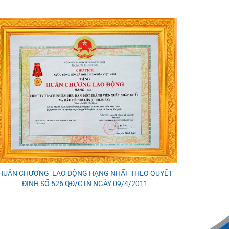
HUÂN CHƯƠNG LAO ĐỘNG HẠNG NHẤT THEO QUYẾT
ĐỊNH SỐ 526 QĐ/CTN NGÀY 09/4/2011