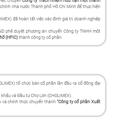
việc chuyển
Công ty Trách nhiệm hữu hạn một thành
 chính nhà nước Thành phố Hồ Chí Minh để thực hiện
EX) đã hoàn tất việc xác định giá trị doanh nghiệp
ND phê duyệt phương án chuyển Công ty TNHH một
hố (HFIC)
thành công ty cổ phần.
LIMEX) tổ chức bán cổ phần lần đầu ra cổ đông đại
p khẩu và Đầu tư Chợ Lớn (CHOLIMEX).
n và chính thức chuyển thành
“Công ty cổ phần Xuất