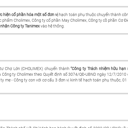
c hiện cổ phần hóa một số đơn vị
hạch toán phụ thuộc chuyển thành cô
ực phẩm Cholimex, Công ty cổ phần May Cholimex, Công ty cồ phần Cơ Điệ
p nhận Công ty Tanimex
vào hệ thống.
 tư Chợ Lớn (CHOLIMEX) chuyển thành
“Công ty Trách nhiệm hữu hạn
iữ là Công ty Cholimex theo Quyết định số 3074/QĐ-UBND ngày 12/7/2010
y mẹ - Công ty con với cơ cấu 3 đơn vị kinh tế hạch toán phụ thuộc, 01 