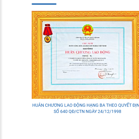
HUÂN CHƯƠNG LAO ĐỘNG HẠNG BA THEO QUYẾT ĐỊ
SỐ 640 QĐ/CTN NGÀY 24/12/1998