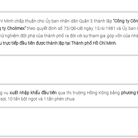
í Minh chấp thuận cho Ủy ban nhân dân Quận 5 thành lập
“Công ty Côn
 ty Cholimex”
theo quyết định số 73/QĐ-UB ngày 15/4/1981 và Ủy ban n
hử nghiệm đột phá của thành phố ra đời với sự tham gia góp vốn của nh
 trực tiếp đầu tiên được thành lập tại Thành phố Hồ Chí Minh.
ng vụ
xuất nhập khẩu đầu tiên
qua thị trường Hồng Kông bằng
phương 
sợi, 10 tấn bột ngọt và 1 tấn phèn chua.