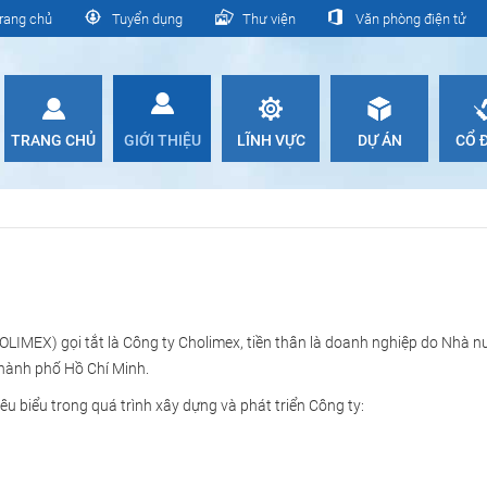
rang chủ
Tuyển dụng
Thư viện
Văn phòng điện tử
TRANG CHỦ
GIỚI THIỆU
LĨNH VỰC
DỰ ÁN
CỔ
IMEX) gọi tắt là Công ty Cholimex, tiền thân là doanh nghiệp do Nhà nư
Thành phố Hồ Chí Minh.
u biểu trong quá trình xây dựng và phát triển Công ty: