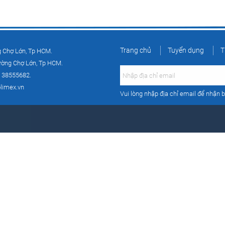
Trang chủ
Tuyển dụng
T
g Chợ Lớn, Tp HCM.
ường Chợ Lớn, Tp HCM.
) 38555682.
limex.vn
Vui lòng nhập địa chỉ email để nhận b