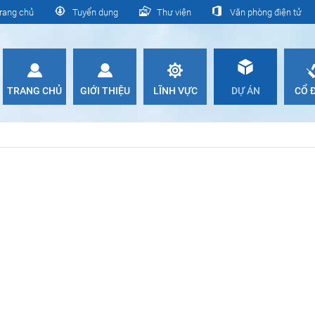
rang chủ
Tuyển dụng
Thư viện
Văn phòng điện tử
TRANG CHỦ
GIỚI THIỆU
LĨNH VỰC
DỰ ÁN
CỔ