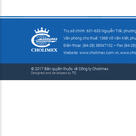
Trụ sở chính: 631-633 Nguyễn Trãi, phườn
Văn phòng cho thuê: 1368 Võ Văn Kiệt, ph
Điện thoại: (84-28) 38547102 – Fax (84-28
Website:
www.cholimex.com.vn
,
www.cho
© 2017 Bản quyền thuộc về Công ty Cholimex.
Designed and developed by
TC