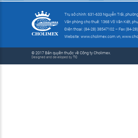
Trụ sở chính: 631-633 Nguyễn Trãi, phườn
Văn phòng cho thuê: 1368 Võ Văn Kiệt, ph
Điện thoại: (84-28) 38547102 – Fax (84-28
Website:
www.cholimex.com.vn
,
www.cho
© 2017 Bản quyền thuộc về Công ty Cholimex.
Designed and developed by
TC