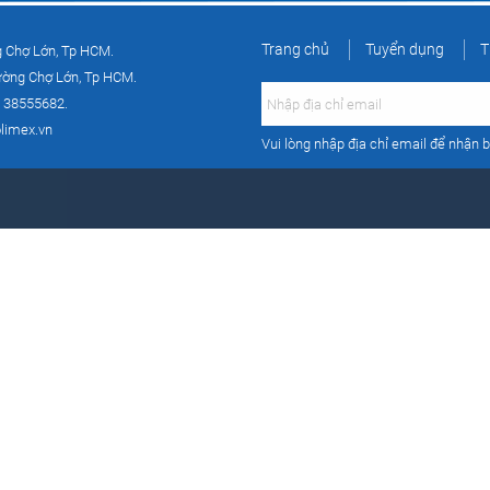
Trang chủ
Tuyển dụng
T
g Chợ Lớn, Tp HCM.
ường Chợ Lớn, Tp HCM.
) 38555682.
limex.vn
Vui lòng nhập địa chỉ email để nhận b