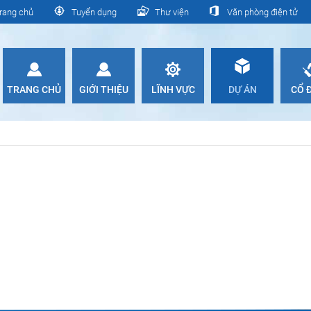
rang chủ
Tuyển dụng
Thư viện
Văn phòng điện tử
TRANG CHỦ
GIỚI THIỆU
LĨNH VỰC
DỰ ÁN
CỔ