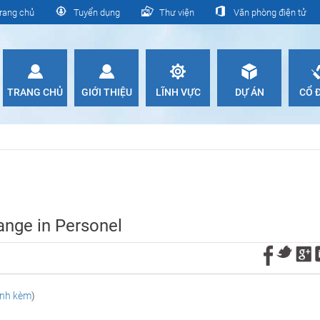
rang chủ
Tuyển dụng
Thư viện
Văn phòng điện tử
TRANG CHỦ
GIỚI THIỆU
LĨNH VỰC
DỰ ÁN
CỔ
ange in Personel
đính kèm
)