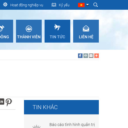
Hoạt động nghiệp vụ
Kỷ yếu
 ĐÔNG
THÀNH VIÊN
TIN TỨC
LIÊN HỆ
TIN KHÁC
Báo cáo tình hình quản trị