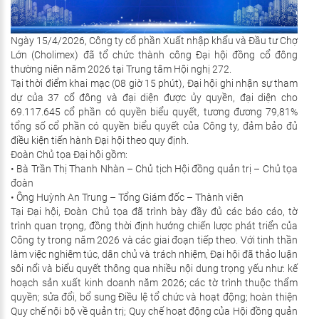
Ngày 15/4/2026, Công ty cổ phần Xuất nhập khẩu và Đầu tư Chợ
Lớn (Cholimex) đã tổ chức thành công Đại hội đồng cổ đông
thường niên năm 2026 tại Trung tâm Hội nghị 272.
Tại thời điểm khai mạc (08 giờ 15 phút), Đại hội ghi nhận sự tham
dự của 37 cổ đông và đại diện được ủy quyền, đại diện cho
69.117.645 cổ phần có quyền biểu quyết, tương đương 79,81%
tổng số cổ phần có quyền biểu quyết của Công ty, đảm bảo đủ
điều kiện tiến hành Đại hội theo quy định.
Đoàn Chủ tọa Đại hội gồm:
•
Bà Trần Thị Thanh Nhàn – Chủ tịch Hội đồng quản trị – Chủ tọa
đoàn
•
Ông Huỳnh An Trung – Tổng Giám đốc – Thành viên
Tại Đại hội, Đoàn Chủ tọa đã trình bày đầy đủ các báo cáo, tờ
trình quan trọng, đồng thời định hướng chiến lược phát triển của
Công ty trong năm 2026 và các giai đoạn tiếp theo. Với tinh thần
làm việc nghiêm túc, dân chủ và trách nhiệm, Đại hội đã thảo luận
sôi nổi và biểu quyết thông qua nhiều nội dung trọng yếu như: kế
hoạch sản xuất kinh doanh năm 2026; các tờ trình thuộc thẩm
quyền; sửa đổi, bổ sung Điều lệ tổ chức và hoạt động; hoàn thiện
Quy chế nội bộ về quản trị; Quy chế hoạt động của Hội đồng quản