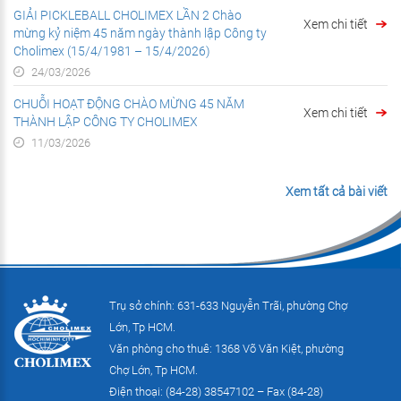
GIẢI PICKLEBALL CHOLIMEX LẦN 2 Chào
Xem chi tiết
mừng kỷ niệm 45 năm ngày thành lập Công ty
Cholimex (15/4/1981 – 15/4/2026)
24/03/2026
CHUỖI HOẠT ĐỘNG CHÀO MỪNG 45 NĂM
Xem chi tiết
THÀNH LẬP CÔNG TY CHOLIMEX
11/03/2026
Xem tất cả bài viết
Trụ sở chính: 631-633 Nguyễn Trãi, phường Chợ
Lớn, Tp HCM.
Văn phòng cho thuê: 1368 Võ Văn Kiệt, phường
Chợ Lớn, Tp HCM.
Điện thoại: (84-28) 38547102 – Fax (84-28)